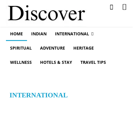
HOME
INDIAN
INTERNATIONAL
SPIRITUAL
ADVENTURE
HERITAGE
WELLNESS
HOTELS & STAY
TRAVEL TIPS
All
Adventure
Destination
Destinations
Europe
INTERNATIONAL
Honeymoon
Indian
International
Spiritual
Travel Tips
Wellness
More